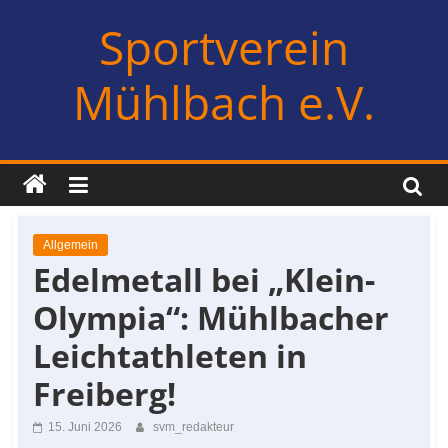
Zum
Sportverein
Inhalt
springen
Mühlbach e.V.
Allgemein
Edelmetall bei „Klein-
Olympia“: Mühlbacher
Leichtathleten in
Freiberg!
15. Juni 2026
svm_redakteur