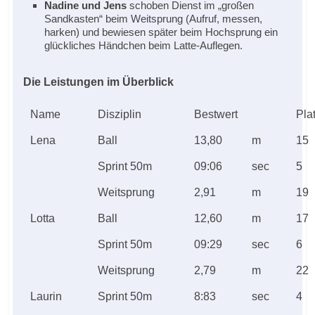
Nadine und Jens
schoben Dienst im „großen
Sandkasten“ beim Weitsprung (Aufruf, messen,
harken) und bewiesen später beim Hochsprung ein
glückliches Händchen beim Latte-Auflegen.
Die Leistungen im Überblick
Name
Disziplin
Bestwert
Pla
Lena
Ball
13,80
m
15
Sprint 50m
09:06
sec
5
Weitsprung
2,91
m
19
Lotta
Ball
12,60
m
17
Sprint 50m
09:29
sec
6
Weitsprung
2,79
m
22
Laurin
Sprint 50m
8:83
sec
4