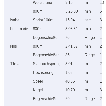
Weitsprung
3,15
m
13
800m
3:26:00
min
5
Isabel
Sprint 100m
15:04
sec
3
Lenamarie
800m
3:03:81
min
2
Bogenschießen
76
Ringe
1
Nils
800m
2:41:37
min
2
Bogenschießen
86
Ringe
1
Tilman
Stabhochsprung
3,01
m
2
Hochsprung
1,68
m
1
Speer
40,85
m
1
Kugel
10,79
m
3
Bogenschießen
59
Ringe
2