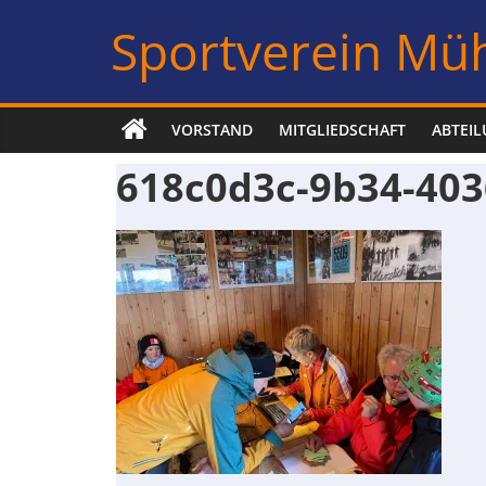
Zum
Sportverein Müh
Inhalt
springen
VORSTAND
MITGLIEDSCHAFT
ABTEI
618c0d3c-9b34-403