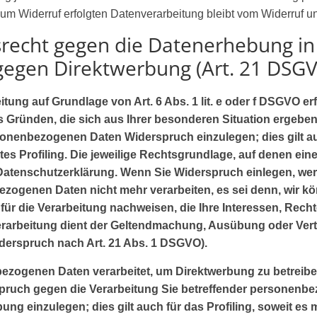
um Widerruf erfolgten Datenverarbeitung bleibt vom Widerruf un
recht gegen die Datenerhebung i
 gegen Direktwerbung (Art. 21 DSG
ung auf Grundlage von Art. 6 Abs. 1 lit. e oder f DSGVO erf
us Gründen, die sich aus Ihrer besonderen Situation ergeben
sonenbezogenen Daten Widerspruch einzulegen; dies gilt auc
s Profiling. Die jeweilige Rechtsgrundlage, auf denen eine
atenschutzerklärung. Wenn Sie Widerspruch einlegen, werd
ezogenen Daten nicht mehr verarbeiten, es sei denn, wir 
ür die Verarbeitung nachweisen, die Ihre Interessen, Recht
erarbeitung dient der Geltendmachung, Ausübung oder Ver
erspruch nach Art. 21 Abs. 1 DSGVO).
ezogenen Daten verarbeitet, um Direktwerbung zu betreibe
spruch gegen die Verarbeitung Sie betreffender personenb
ng einzulegen; dies gilt auch für das Profiling, soweit es m