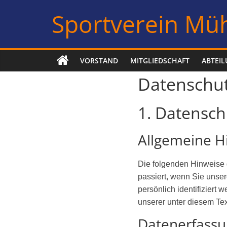
Zum
Sportverein Müh
Inhalt
springen
VORSTAND
MITGLIEDSCHAFT
ABTEI
Datenschut
1. Datensch
Allgemeine H
Die folgenden Hinweise 
passiert, wenn Sie unse
persönlich identifizier
unserer unter diesem Tex
Datenerfassu