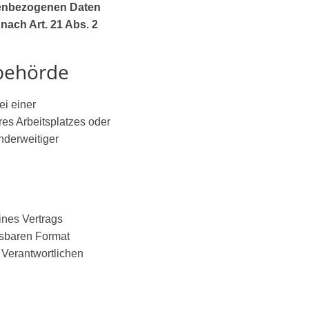
nenbezogenen Daten
ach Art. 21 Abs. 2
sbehörde
i einer
res Arbeitsplatzes oder
nderweitiger
ines Vertrags
esbaren Format
 Verantwortlichen