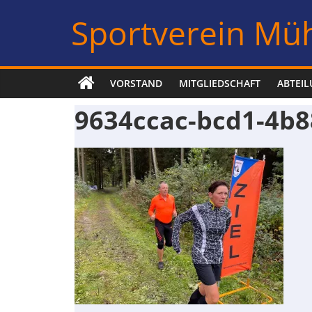
Zum
Sportverein Müh
Inhalt
springen
VORSTAND
MITGLIEDSCHAFT
ABTEI
9634ccac-bcd1-4b8