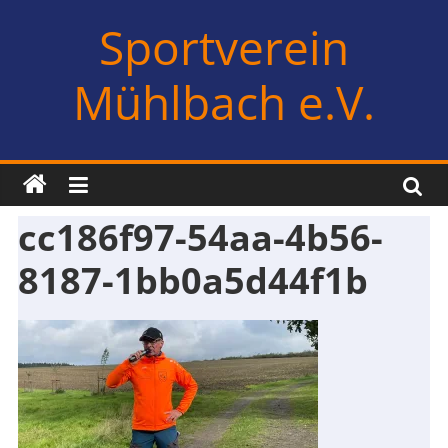
Zum
Sportverein
Inhalt
springen
Mühlbach e.V.
cc186f97-54aa-4b56-
8187-1bb0a5d44f1b