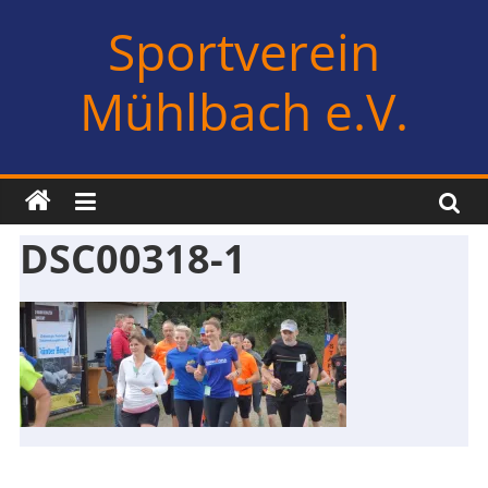
Zum
Sportverein
Inhalt
springen
Mühlbach e.V.
DSC00318-1