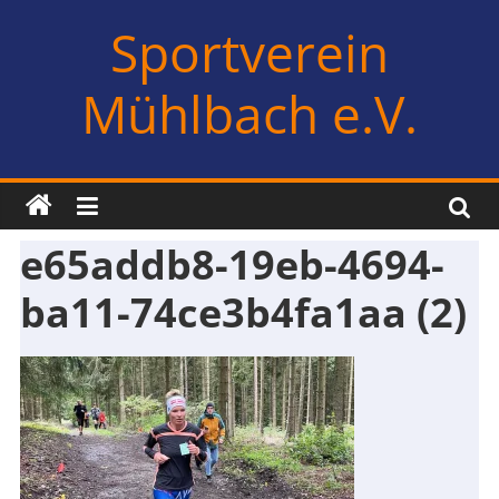
Zum
Sportverein
Inhalt
springen
Mühlbach e.V.
e65addb8-19eb-4694-
ba11-74ce3b4fa1aa (2)