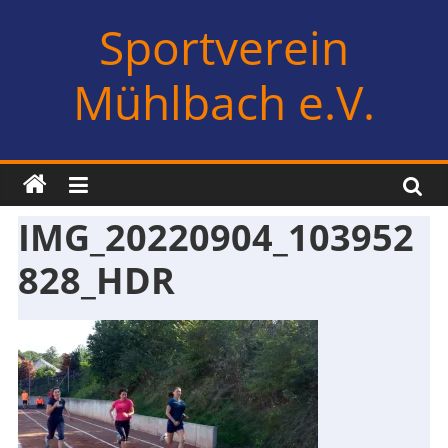
Zum
Sportverein
Inhalt
springen
Mühlbach e.V.
IMG_20220904_103952
828_HDR