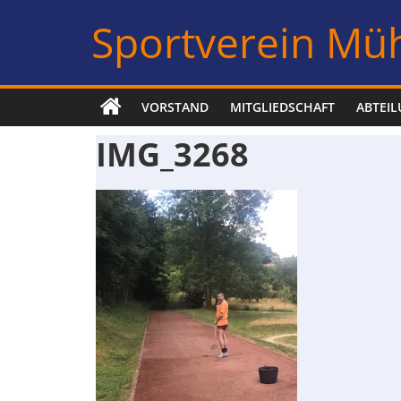
Zum
Sportverein Müh
Inhalt
springen
VORSTAND
MITGLIEDSCHAFT
ABTEI
IMG_3268