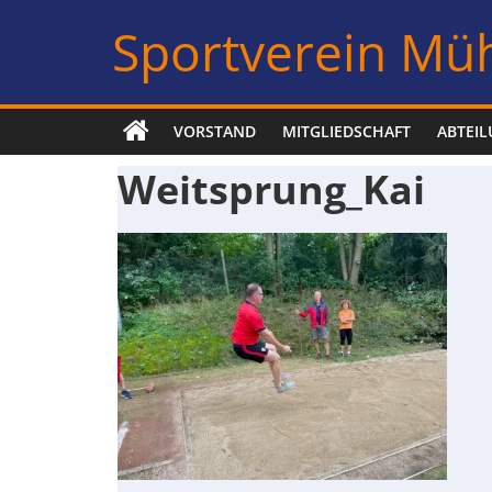
Zum
Sportverein Müh
Inhalt
springen
VORSTAND
MITGLIEDSCHAFT
ABTEI
Weitsprung_Kai