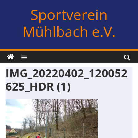
Zum
Sportverein
Inhalt
springen
Mühlbach e.V.
IMG_20220402_120052
625_HDR (1)