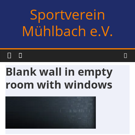
Zum
Sportverein
Inhalt
springen
Mühlbach e.V.
Blank wall in empty
room with windows