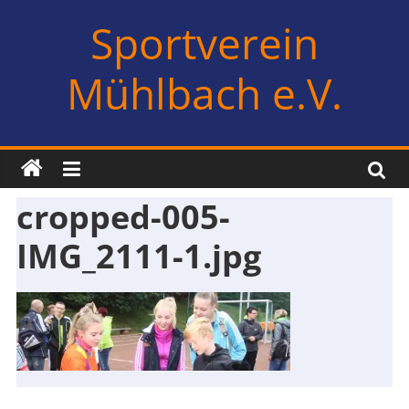
Zum
Sportverein
Inhalt
springen
Mühlbach e.V.
cropped-005-
IMG_2111-1.jpg