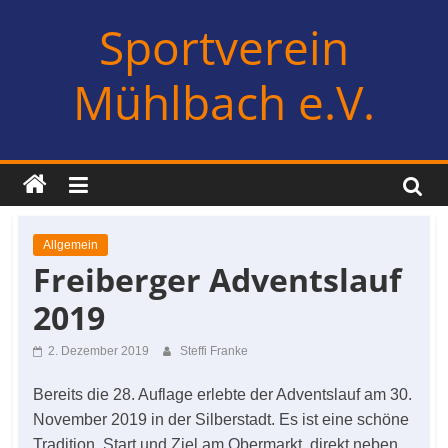
Zum
Sportverein
Inhalt
springen
Mühlbach e.V.
Allgemein
Freiberger Adventslauf
2019
2. Dezember 2019
Steffi Franke
Bereits die 28. Auflage erlebte der Adventslauf am 30.
November 2019 in der Silberstadt. Es ist eine schöne
Tradition, Start und Ziel am Obermarkt, direkt neben