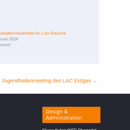
shallenmeistertitel für Lutz Glauche
bruar 2026
gemein"
im Jugendhallenmeeting des LAC Erdgas
→
Design &
Administration