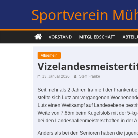
Zum
Sportverein Müh
Inhalt
springen
VORSTAND
MITGLIEDSCHAFT
ABTEI
Allgemein
Vizelandesmeisterti
13. Januar 2020
Steffi Franke
Seit mehr als 2 Jahren trainiert der Franken
stellte sich Lutz am vergangenen Wochenende d
Lutz einen Wettkampf auf Landesebene bestrit
Weite von 7,85m beim Kugelstoß mit der 5-kg
bei den Landeshallenmeisterschaften in der AK
Anders als bei den Senioren haben die jugend