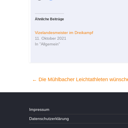
Ähnliche Beiträge
Vizelandesmeister im Dreikampf
11. Oktober 2021
In "Allgemein"
←
Die Mühlbacher Leichtathleten wünsch
Impressum
Datenschutzerklärung