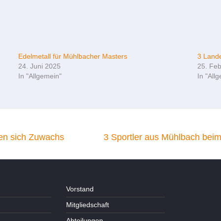
Edelmetall für Mühlbacher Masters
3 Lande
24. Juni 2025
25. Fe
In "Allgemein"
In "All
en sich Zuwachs
3 Sportler aus Mühlbach be
Vorstand
Mitgliedschaft
Abteilungen