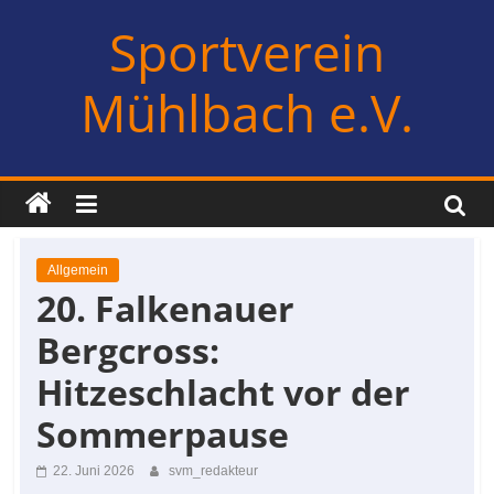
Zum
Sportverein
Inhalt
springen
Mühlbach e.V.
Allgemein
20. Falkenauer
Bergcross:
Hitzeschlacht vor der
Sommerpause
22. Juni 2026
svm_redakteur