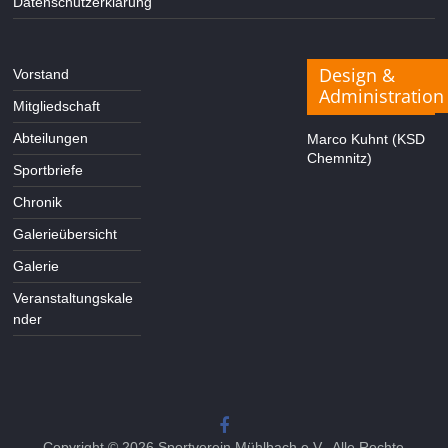
Datenschutzerklärung
Design &
Vorstand
Administration
Mitgliedschaft
Abteilungen
Marco Kuhnt (KSD
Chemnitz)
Sportbriefe
Chronik
Galerieübersicht
Galerie
Veranstaltungskale
nder
Copyright © 2026
Sportverein Mühlbach e.V.
. Alle Rechte