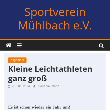
Zum
Sportverein
Inhalt
springen
Mühlbach e.V.
Allgemein
Kleine Leichtathleten
ganz groß
20. Juni 2024
Klaus Naumann
Es ist schon wieder ein Jahr um!