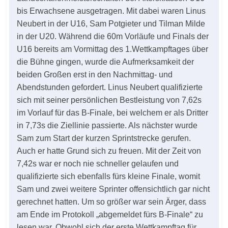
bis Erwachsene ausgetragen. Mit dabei waren Linus
Neubert in der U16, Sam Potgieter und Tilman Milde
in der U20. Während die 60m Vorläufe und Finals der
U16 bereits am Vormittag des 1.Wettkampftages über
die Bühne gingen, wurde die Aufmerksamkeit der
beiden Großen erst in den Nachmittag- und
Abendstunden gefordert. Linus Neubert qualifizierte
sich mit seiner persönlichen Bestleistung von 7,62s
im Vorlauf für das B-Finale, bei welchem er als Dritter
in 7,73s die Ziellinie passierte. Als nächster wurde
Sam zum Start der kurzen Sprintstrecke gerufen.
Auch er hatte Grund sich zu freuen. Mit der Zeit von
7,42s war er noch nie schneller gelaufen und
qualifizierte sich ebenfalls fürs kleine Finale, womit
Sam und zwei weitere Sprinter offensichtlich gar nicht
gerechnet hatten. Um so größer war sein Ärger, dass
am Ende im Protokoll „abgemeldet fürs B-Finale“ zu
lesen war. Obwohl sich der erste Wettkampftag für