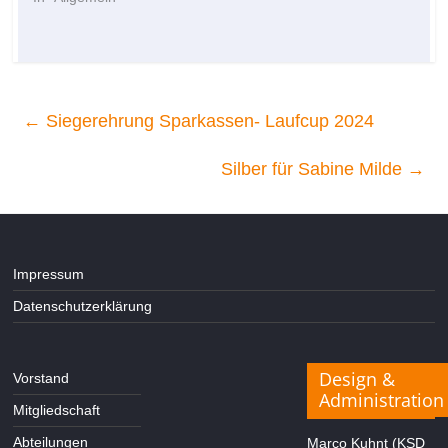
←
Siegerehrung Sparkassen- Laufcup 2024
Silber für Sabine Milde
→
Impressum
Datenschutzerklärung
Design &
Vorstand
Administration
Mitgliedschaft
Abteilungen
Marco Kuhnt (KSD