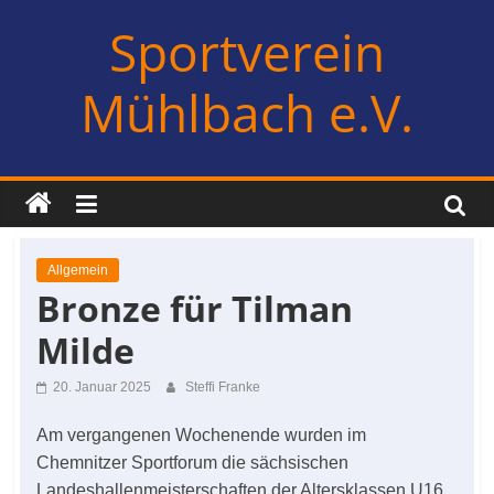
Zum
Sportverein
Inhalt
springen
Mühlbach e.V.
Allgemein
Bronze für Tilman
Milde
20. Januar 2025
Steffi Franke
Am vergangenen Wochenende wurden im
Chemnitzer Sportforum die sächsischen
Landeshallenmeisterschaften der Altersklassen U16