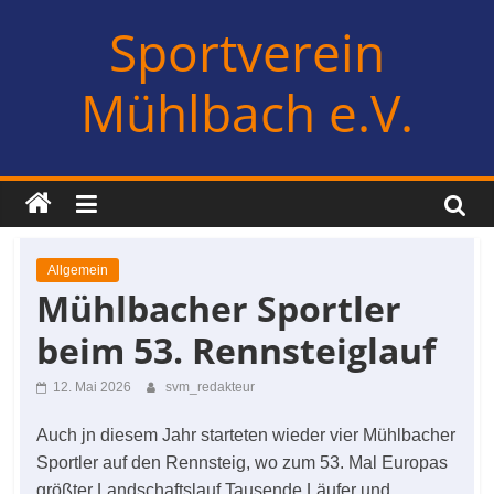
Zum
Sportverein
Inhalt
springen
Mühlbach e.V.
Allgemein
Mühlbacher Sportler
beim 53. Rennsteiglauf
12. Mai 2026
svm_redakteur
Auch jn diesem Jahr starteten wieder vier Mühlbacher
Sportler auf den Rennsteig, wo zum 53. Mal Europas
größter Landschaftslauf Tausende Läufer und