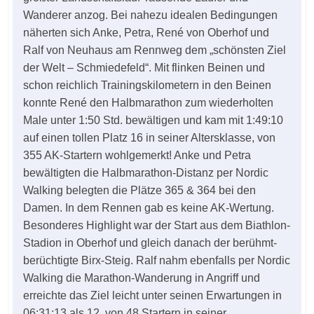
Wanderer anzog. Bei nahezu idealen Bedingungen
näherten sich Anke, Petra, René von Oberhof und
Ralf von Neuhaus am Rennweg dem „schönsten Ziel
der Welt – Schmiedefeld“. Mit flinken Beinen und
schon reichlich Trainingskilometern in den Beinen
konnte René den Halbmarathon zum wiederholten
Male unter 1:50 Std. bewältigen und kam mit 1:49:10
auf einen tollen Platz 16 in seiner Altersklasse, von
355 AK-Startern wohlgemerkt! Anke und Petra
bewältigten die Halbmarathon-Distanz per Nordic
Walking belegten die Plätze 365 & 364 bei den
Damen. In dem Rennen gab es keine AK-Wertung.
Besonderes Highlight war der Start aus dem Biathlon-
Stadion in Oberhof und gleich danach der berühmt-
berüchtigte Birx-Steig. Ralf nahm ebenfalls per Nordic
Walking die Marathon-Wanderung in Angriff und
erreichte das Ziel leicht unter seinen Erwartungen in
06:31:13 als 12. von 48 Startern in seiner