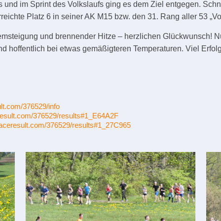
rs und im Sprint des Volkslaufs ging es dem Ziel entgegen. Schn
erreichte Platz 6 in seiner AK M15 bzw. den 31. Rang aller 53 „Vo
remsteigung und brennender Hitze – herzlichen Glückwunsch! Nu
hoffentlich bei etwas gemäßigteren Temperaturen. Viel Erfolg 
ult.com/376529/info
eresult.com/376529/results#1_E64A2F
.raceresult.com/376529/results#1_27C965