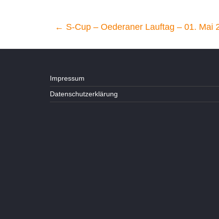
←
S-Cup – Oederaner Lauftag – 01. Mai 
Impressum
Datenschutzerklärung