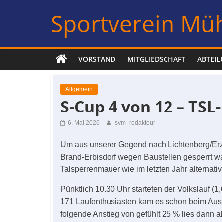
Zum
Sportverein Müh
Inhalt
springen
VORSTAND
MITGLIEDSCHAFT
ABTEI
Allgemein
S-Cup 4 von 12 – TSL
6. Mai 2026
svm_redakteur
Um aus unserer Gegend nach Lichtenberg/Erz
Brand-Erbisdorf wegen Baustellen gesperrt w
Talsperrenmauer wie im letzten Jahr alternati
Pünktlich 10.30 Uhr starteten der Volkslauf (
171 Laufenthusiasten kam es schon beim Ausla
folgende Anstieg von gefühlt 25 % lies dann 