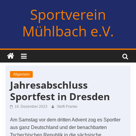
Zum
Sportverein
Inhalt
springen
Mühlbach e.V.
Allgemein
Jahresabschluss
Sportfest in Dresden
18. Dezember 2023
Steffi Franke
Am Samstag vor dem dritten Advent zog es Sportler
aus ganz Deutschland und der benachbarten
Tschechischen Republik in die sächsische