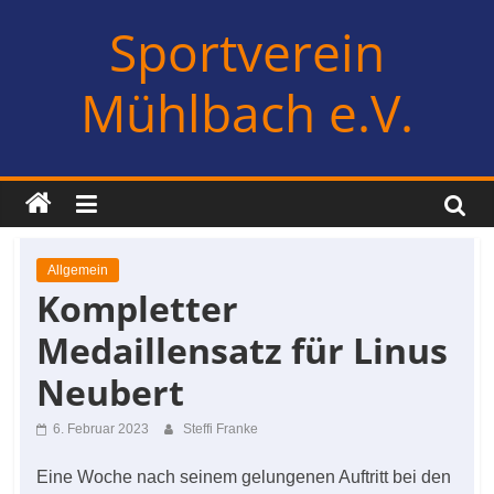
Zum
Sportverein
Inhalt
springen
Mühlbach e.V.
Allgemein
Kompletter
Medaillensatz für Linus
Neubert
6. Februar 2023
Steffi Franke
Eine Woche nach seinem gelungenen Auftritt bei den