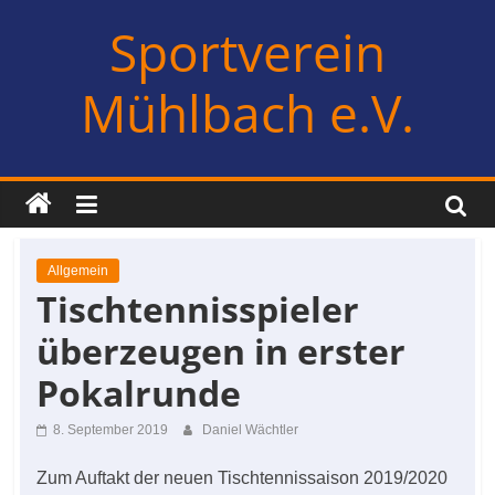
Zum
Sportverein
Inhalt
springen
Mühlbach e.V.
Allgemein
Tischtennisspieler
überzeugen in erster
Pokalrunde
8. September 2019
Daniel Wächtler
Zum Auftakt der neuen Tischtennissaison 2019/2020