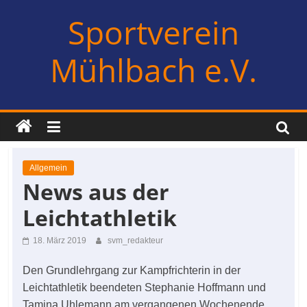
Zum
Sportverein
Inhalt
springen
Mühlbach e.V.
Allgemein
News aus der
Leichtathletik
18. März 2019
svm_redakteur
Den Grundlehrgang zur Kampfrichterin in der
Leichtathletik beendeten Stephanie Hoffmann und
Tamina Uhlemann am vergangenen Wochenende